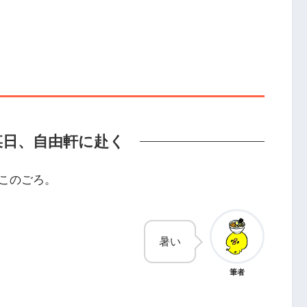
月某日、自由軒に赴く
このごろ。
暑い
筆者