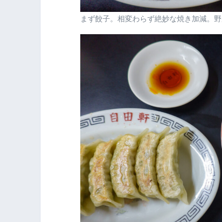
まず餃子。相変わらず絶妙な焼き加減。野